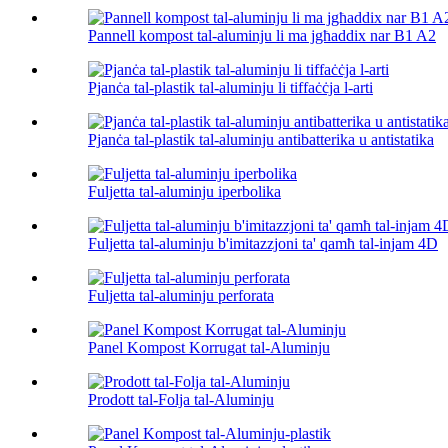
Pannell kompost tal-aluminju li ma jgħaddix nar B1 A2
Pjanċa tal-plastik tal-aluminju li tiffaċċja l-arti
Pjanċa tal-plastik tal-aluminju antibatterika u antistatika
Fuljetta tal-aluminju iperbolika
Fuljetta tal-aluminju b'imitazzjoni ta' qamħ tal-injam 4D
Fuljetta tal-aluminju perforata
Panel Kompost Korrugat tal-Aluminju
Prodott tal-Folja tal-Aluminju