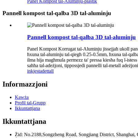
Panel Kompost tal-Aluminju-plastik
Pannell kompost tal-qalba 3D tal-aluminju
Pannell kompost tal-qalba 3D tal-aluminju
Panel Kompost Korrugat tal-Aluminju jissejjaħ ukoll pan
ħxuna tal-aluminju tal-qiegħ 0.25-0.5mm, ħxuna tal-qalba
ilma hija magħmula permezz ta' pressa kiesħa fuq l-istess li
saħħa tal-adeżjoni, tippossjedi pannelli tal-metall adeżjoni 
inkjesta
dettall
Informazzjoni
Kawża
Profil tal-Grupp
Ikkuntattjana
Ikkuntattjana
Żid: No.2188,Songzheng Road, Songjiang District, Shanghai,