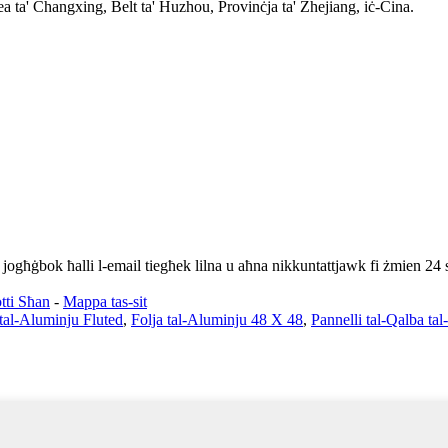
a ta' Changxing, Belt ta' Huzhou, Provinċja ta' Zhejiang, iċ-Ċina.
ekk jogħġbok ħalli l-email tiegħek lilna u aħna nikkuntattjawk fi żmien 24 
tti Sħan
-
Mappa tas-sit
 tal-Aluminju Fluted
,
Folja tal-Aluminju 48 X 48
,
Pannelli tal-Qalba t