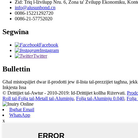
Żid: Triq l-Iżvilupp Nru. 6, Żona ta' Żvilupp Ekonomiku, Konte
info@alusunbond.cn
0086-15221292720
0086-21-57752020
Segwina
Facebook
Instagram
Twitter
Bullettin
Għal mistoqsijiet dwar il-prodotti jew il-lista tal-prezzijiet tagħna, j
Inkjesta Issa
© Drittijiet tal-Awtur - 2010-2019: Id-Drittijiet kollha Riżervati.
Prodo
Roll tal-Folja tal-Metall tal-Aluminju
,
Folja tal-Aluminju 0.040
,
Folja
Ibgħat Email
WhatsApp
x