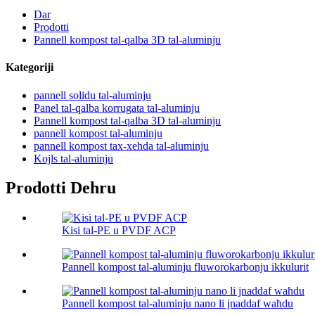
Dar
Prodotti
Pannell kompost tal-qalba 3D tal-aluminju
Kategoriji
pannell solidu tal-aluminju
Panel tal-qalba korrugata tal-aluminju
Pannell kompost tal-qalba 3D tal-aluminju
pannell kompost tal-aluminju
pannell kompost tax-xehda tal-aluminju
Kojls tal-aluminju
Prodotti Dehru
Kisi tal-PE u PVDF ACP
Pannell kompost tal-aluminju fluworokarbonju ikkulurit
Pannell kompost tal-aluminju nano li jnaddaf waħdu