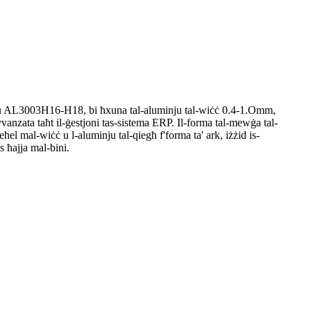
minju AL3003H16-H18, bi ħxuna tal-aluminju tal-wiċċ 0.4-1.Omm,
nzata taħt il-ġestjoni tas-sistema ERP. Il-forma tal-mewġa tal-
eħel mal-wiċċ u l-aluminju tal-qiegħ f'forma ta' ark, iżżid is-
s ħajja mal-bini.