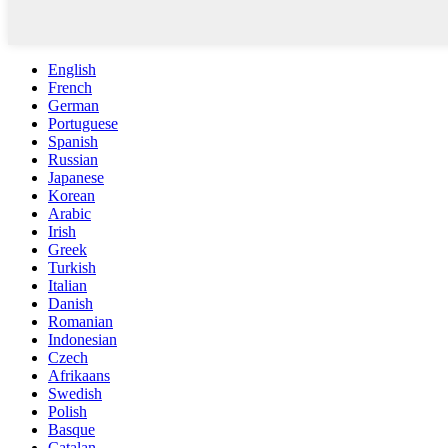
English
French
German
Portuguese
Spanish
Russian
Japanese
Korean
Arabic
Irish
Greek
Turkish
Italian
Danish
Romanian
Indonesian
Czech
Afrikaans
Swedish
Polish
Basque
Catalan