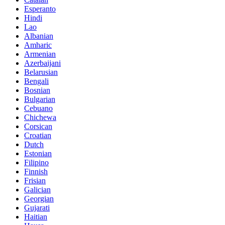
Esperanto
Hindi
Lao
Albanian
Amharic
Armenian
Azerbaijani
Belarusian
Bengali
Bosnian
Bulgarian
Cebuano
Chichewa
Corsican
Croatian
Dutch
Estonian
Filipino
Finnish
Frisian
Galician
Georgian
Gujarati
Haitian