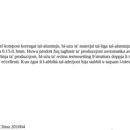
el kompost korrugat tal-aluminju, bl-użu ta' materjal tal-liga tal-alu
 0.15-0.3mm. Huwa prodott fuq tagħmir ta' produzzjoni awtomatika avva
nja ta' produzzjoni, bl-użu ta' reżina termosetting b'struttura doppja li t
eċċellenti. Kun żgur li l-abbiltà tal-adeżjoni hija stabbli u taqsam l-istes
 China 201604