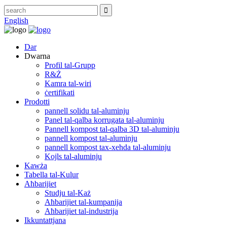
English
Dar
Dwarna
Profil tal-Grupp
R&Ż
Kamra tal-wiri
ċertifikati
Prodotti
pannell solidu tal-aluminju
Panel tal-qalba korrugata tal-aluminju
Pannell kompost tal-qalba 3D tal-aluminju
pannell kompost tal-aluminju
pannell kompost tax-xehda tal-aluminju
Kojls tal-aluminju
Kawża
Tabella tal-Kulur
Aħbarijiet
Studju tal-Każ
Aħbarijiet tal-kumpanija
Aħbarijiet tal-industrija
Ikkuntattjana