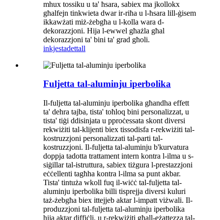
mhux tossiku u ta' ħsara, sabiex ma jkollokx
għalfejn tinkwieta dwar ir-riħa u l-ħsara lill-ġisem
ikkawżati miż-żebgħa u l-kolla wara d-
dekorazzjoni. Hija l-ewwel għażla għal
dekorazzjoni ta' bini ta' grad għoli.
inkjesta
dettall
Fuljetta tal-aluminju iperbolika
Il-fuljetta tal-aluminju iperbolika għandha effett
ta' dehra tajba, tista' toħloq bini personalizzat, u
tista' tiġi ddisinjata u pproċessata skont diversi
rekwiżiti tal-klijenti biex tissodisfa r-rekwiżiti tal-
kostruzzjoni personalizzati tal-parti tal-
kostruzzjoni. Il-fuljetta tal-aluminju b'kurvatura
doppja tadotta trattament intern kontra l-ilma u s-
siġillar tal-istruttura, sabiex tiżgura l-prestazzjoni
eċċellenti tagħha kontra l-ilma sa punt akbar.
Tista' tintuża wkoll fuq il-wiċċ tal-fuljetta tal-
aluminju iperbolika billi tisprejja diversi kuluri
taż-żebgħa biex ittejjeb aktar l-impatt viżwali. Il-
produzzjoni tal-fuljetta tal-aluminju iperbolika
hija aktar diffiċli, u r-rekwiżiti għall-eżattezza tal-