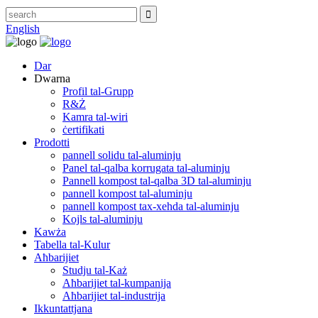
English
Dar
Dwarna
Profil tal-Grupp
R&Ż
Kamra tal-wiri
ċertifikati
Prodotti
pannell solidu tal-aluminju
Panel tal-qalba korrugata tal-aluminju
Pannell kompost tal-qalba 3D tal-aluminju
pannell kompost tal-aluminju
pannell kompost tax-xehda tal-aluminju
Kojls tal-aluminju
Kawża
Tabella tal-Kulur
Aħbarijiet
Studju tal-Każ
Aħbarijiet tal-kumpanija
Aħbarijiet tal-industrija
Ikkuntattjana