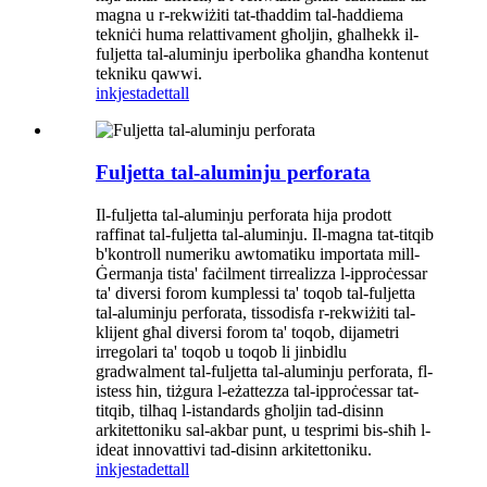
magna u r-rekwiżiti tat-tħaddim tal-ħaddiema
tekniċi huma relattivament għoljin, għalhekk il-
fuljetta tal-aluminju iperbolika għandha kontenut
tekniku qawwi.
inkjesta
dettall
Fuljetta tal-aluminju perforata
Il-fuljetta tal-aluminju perforata hija prodott
raffinat tal-fuljetta tal-aluminju. Il-magna tat-titqib
b'kontroll numeriku awtomatiku importata mill-
Ġermanja tista' faċilment tirrealizza l-ipproċessar
ta' diversi forom kumplessi ta' toqob tal-fuljetta
tal-aluminju perforata, tissodisfa r-rekwiżiti tal-
klijent għal diversi forom ta' toqob, dijametri
irregolari ta' toqob u toqob li jinbidlu
gradwalment tal-fuljetta tal-aluminju perforata, fl-
istess ħin, tiżgura l-eżattezza tal-ipproċessar tat-
titqib, tilħaq l-istandards għoljin tad-disinn
arkitettoniku sal-akbar punt, u tesprimi bis-sħiħ l-
ideat innovattivi tad-disinn arkitettoniku.
inkjesta
dettall