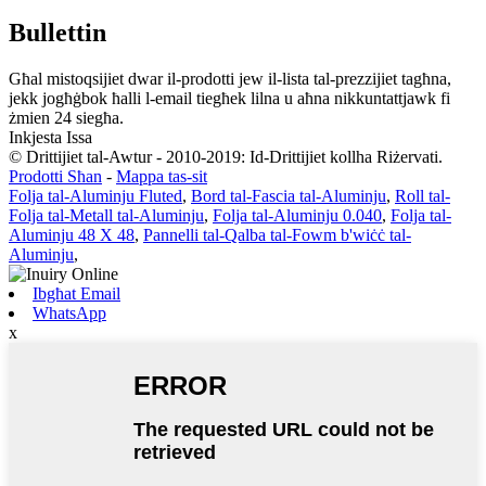
Bullettin
Għal mistoqsijiet dwar il-prodotti jew il-lista tal-prezzijiet tagħna,
jekk jogħġbok ħalli l-email tiegħek lilna u aħna nikkuntattjawk fi
żmien 24 siegħa.
Inkjesta Issa
© Drittijiet tal-Awtur - 2010-2019: Id-Drittijiet kollha Riżervati.
Prodotti Sħan
-
Mappa tas-sit
Folja tal-Aluminju Fluted
,
Bord tal-Fascia tal-Aluminju
,
Roll tal-
Folja tal-Metall tal-Aluminju
,
Folja tal-Aluminju 0.040
,
Folja tal-
Aluminju 48 X 48
,
Pannelli tal-Qalba tal-Fowm b'wiċċ tal-
Aluminju
,
Ibgħat Email
WhatsApp
x