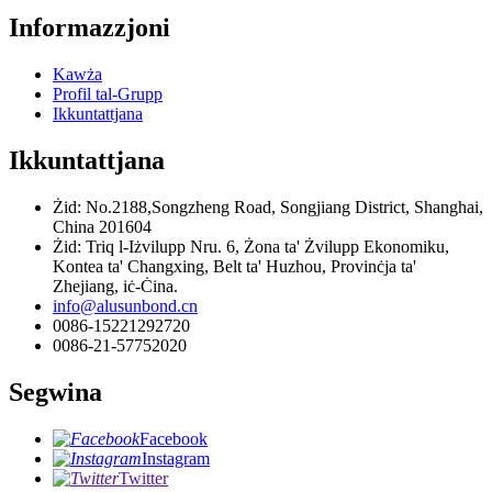
Informazzjoni
Kawża
Profil tal-Grupp
Ikkuntattjana
Ikkuntattjana
Żid: No.2188,Songzheng Road, Songjiang District, Shanghai,
China 201604
Żid: Triq l-Iżvilupp Nru. 6, Żona ta' Żvilupp Ekonomiku,
Kontea ta' Changxing, Belt ta' Huzhou, Provinċja ta'
Zhejiang, iċ-Ċina.
info@alusunbond.cn
0086-15221292720
0086-21-57752020
Segwina
Facebook
Instagram
Twitter