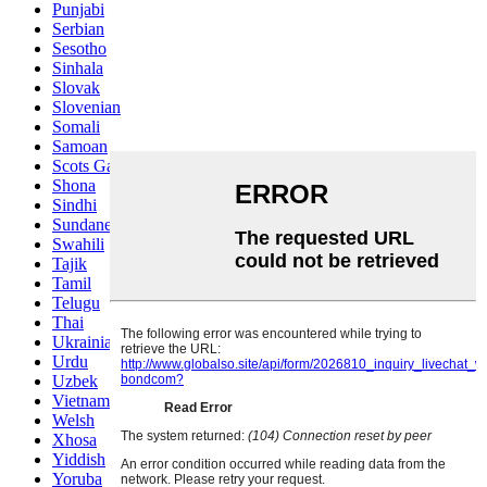
Punjabi
Serbian
Sesotho
Sinhala
Slovak
Slovenian
Somali
Samoan
Scots Gaelic
Shona
Sindhi
Sundanese
Swahili
Tajik
Tamil
Telugu
Thai
Ukrainian
Urdu
Uzbek
Vietnamese
Welsh
Xhosa
Yiddish
Yoruba