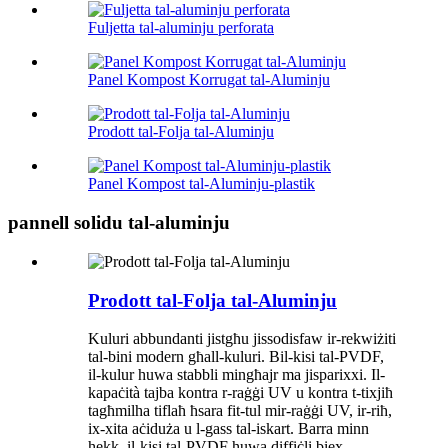
Fuljetta tal-aluminju perforata
Panel Kompost Korrugat tal-Aluminju
Prodott tal-Folja tal-Aluminju
Panel Kompost tal-Aluminju-plastik
pannell solidu tal-aluminju
Prodott tal-Folja tal-Aluminju
Kuluri abbundanti jistgħu jissodisfaw ir-rekwiżiti
tal-bini modern għall-kuluri. Bil-kisi tal-PVDF,
il-kulur huwa stabbli mingħajr ma jisparixxi. Il-
kapaċità tajba kontra r-raġġi UV u kontra t-tixjiħ
tagħmilha tiflaħ ħsara fit-tul mir-raġġi UV, ir-riħ,
ix-xita aċiduża u l-gass tal-iskart. Barra minn
hekk, il-kisi tal-PVDF huwa diffiċli biex