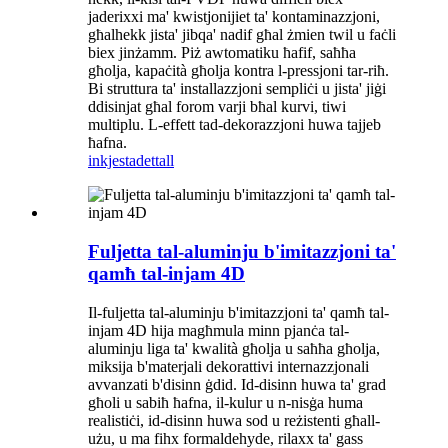
jaderixxi ma' kwistjonijiet ta' kontaminazzjoni,
għalhekk jista' jibqa' nadif għal żmien twil u faċli
biex jinżamm. Piż awtomatiku ħafif, saħħa
għolja, kapaċità għolja kontra l-pressjoni tar-riħ.
Bi struttura ta' installazzjoni sempliċi u jista' jiġi
ddisinjat għal forom varji bħal kurvi, tiwi
multiplu. L-effett tad-dekorazzjoni huwa tajjeb
ħafna.
inkjesta
dettall
Fuljetta tal-aluminju b'imitazzjoni ta'
qamħ tal-injam 4D
Il-fuljetta tal-aluminju b'imitazzjoni ta' qamħ tal-
injam 4D hija magħmula minn pjanċa tal-
aluminju liga ta' kwalità għolja u saħħa għolja,
miksija b'materjali dekorattivi internazzjonali
avvanzati b'disinn ġdid. Id-disinn huwa ta' grad
għoli u sabiħ ħafna, il-kulur u n-nisġa huma
realistiċi, id-disinn huwa sod u reżistenti għall-
użu, u ma fihx formaldehyde, rilaxx ta' gass