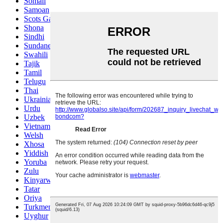
Somali
Samoan
Scots Gaelic
Shona
Sindhi
Sundanese
Swahili
Tajik
Tamil
Telugu
Thai
Ukrainian
Urdu
Uzbek
Vietnamese
Welsh
Xhosa
Yiddish
Yoruba
Zulu
Kinyarwanda
Tatar
Oriya
Turkmen
Uyghur