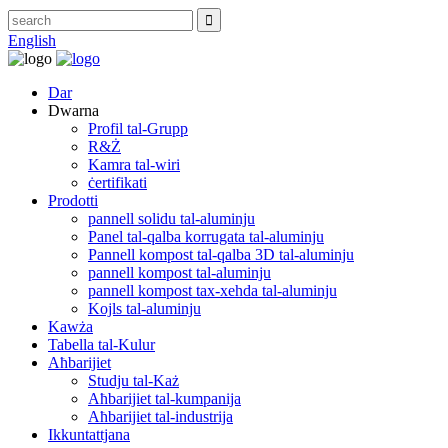
English
Dar
Dwarna
Profil tal-Grupp
R&Ż
Kamra tal-wiri
ċertifikati
Prodotti
pannell solidu tal-aluminju
Panel tal-qalba korrugata tal-aluminju
Pannell kompost tal-qalba 3D tal-aluminju
pannell kompost tal-aluminju
pannell kompost tax-xehda tal-aluminju
Kojls tal-aluminju
Kawża
Tabella tal-Kulur
Aħbarijiet
Studju tal-Każ
Aħbarijiet tal-kumpanija
Aħbarijiet tal-industrija
Ikkuntattjana