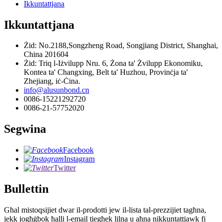
Ikkuntattjana
Ikkuntattjana
Żid: No.2188,Songzheng Road, Songjiang District, Shanghai,
China 201604
Żid: Triq l-Iżvilupp Nru. 6, Żona ta' Żvilupp Ekonomiku,
Kontea ta' Changxing, Belt ta' Huzhou, Provinċja ta'
Zhejiang, iċ-Ċina.
info@alusunbond.cn
0086-15221292720
0086-21-57752020
Segwina
Facebook
Instagram
Twitter
Bullettin
Għal mistoqsijiet dwar il-prodotti jew il-lista tal-prezzijiet tagħna,
jekk jogħġbok ħalli l-email tiegħek lilna u aħna nikkuntattjawk fi