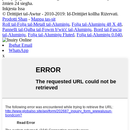
żmien 24 siegħa.
Inkjesta Issa
© Drittijiet tal-Awtur - 2010-2019: Id-Drittijiet kollha Riżervati.
Prodotti Sħan
-
Mappa tas-sit
Roll tal-Folja tal-Metall tal-Aluminju
,
Folja tal-Aluminju 48 X 48
,
Pannelli tal-Qalba tal-Fowm b'wiċċ tal-Aluminju
,
Bord tal-Fascia
tal-Aluminju
,
Folja tal-Aluminju Fluted
,
Folja tal-Aluminju 0.040
,
Ibgħat Email
WhatsApp
x