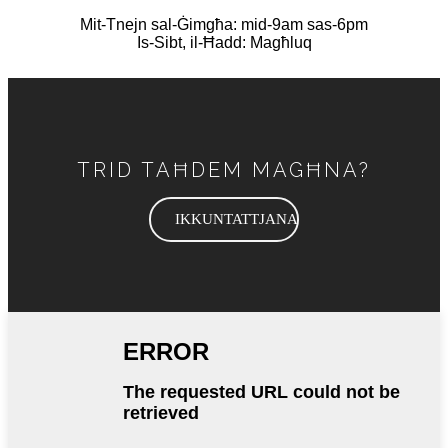
Mit-Tnejn sal-Ġimgħa: mid-9am sas-6pm
Is-Sibt, il-Ħadd: Magħluq
TRID TAĦDEM MAGĦNA?
IKKUNTATTJANA