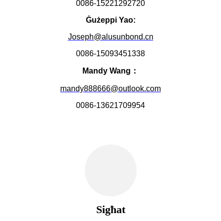
0086-15221292720
Ġużeppi Yao:
Joseph@alusunbond.cn
0086-15093451338
Mandy Wang：
mandy888666@outlook.com
0086-13621709954
Sigħat