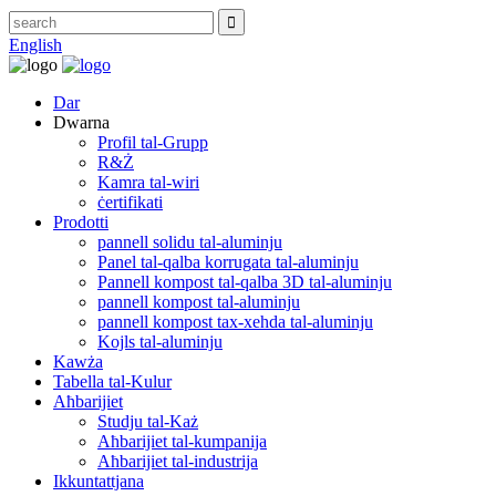
English
Dar
Dwarna
Profil tal-Grupp
R&Ż
Kamra tal-wiri
ċertifikati
Prodotti
pannell solidu tal-aluminju
Panel tal-qalba korrugata tal-aluminju
Pannell kompost tal-qalba 3D tal-aluminju
pannell kompost tal-aluminju
pannell kompost tax-xehda tal-aluminju
Kojls tal-aluminju
Kawża
Tabella tal-Kulur
Aħbarijiet
Studju tal-Każ
Aħbarijiet tal-kumpanija
Aħbarijiet tal-industrija
Ikkuntattjana