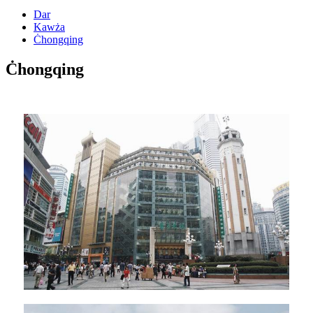
Dar
Kawża
Ċhongqing
Ċhongqing