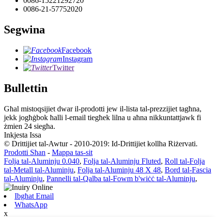
0086-15221292720
0086-21-57752020
Segwina
Facebook
Instagram
Twitter
Bullettin
Għal mistoqsijiet dwar il-prodotti jew il-lista tal-prezzijiet tagħna,
jekk jogħġbok ħalli l-email tiegħek lilna u aħna nikkuntattjawk fi
żmien 24 siegħa.
Inkjesta Issa
© Drittijiet tal-Awtur - 2010-2019: Id-Drittijiet kollha Riżervati.
Prodotti Sħan
-
Mappa tas-sit
Folja tal-Aluminju 0.040
,
Folja tal-Aluminju Fluted
,
Roll tal-Folja
tal-Metall tal-Aluminju
,
Folja tal-Aluminju 48 X 48
,
Bord tal-Fascia
tal-Aluminju
,
Pannelli tal-Qalba tal-Fowm b'wiċċ tal-Aluminju
,
Ibgħat Email
WhatsApp
x