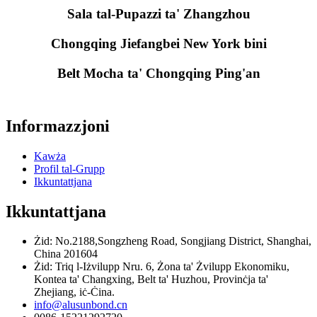
Sala tal-Pupazzi ta' Zhangzhou
Chongqing Jiefangbei New York bini
Belt Mocha ta' Chongqing Ping'an
Informazzjoni
Kawża
Profil tal-Grupp
Ikkuntattjana
Ikkuntattjana
Żid: No.2188,Songzheng Road, Songjiang District, Shanghai,
China 201604
Żid: Triq l-Iżvilupp Nru. 6, Żona ta' Żvilupp Ekonomiku,
Kontea ta' Changxing, Belt ta' Huzhou, Provinċja ta'
Zhejiang, iċ-Ċina.
info@alusunbond.cn